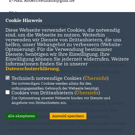
E-Mail: RobertNeuhaus@gmx.de
Webmaster:
Cookie Hinweis
Hinweis zum Urheberrecht:
Diese Webseite verwendet Cookies, die notwendig
sind, um die Webseite zu nutzen. Weiterhin
Bei dem Inhalt unserer Internetseiten handelt es sich um
verwenden wir Dienste von Drittanbietern, die uns
helfen, unser Webangebot zu verbessern (Website-
urheberrechtlich geschützte Werke. Wir gestatten die
Optmierung). Für die Verwendung bestimmter
Übernahme von Texten in Datenbestände, die
Dienste, benötigen wir Ihre Einwilligung. Ihre
ausschließlich für den privaten Gebrauch eines Nutzers
Einwilligung können Sie jederzeit widerrufen. Weitere
Informationen finden Sie in unserer
bestimmt sind. Die Übernahme und Nutzung der Daten zu
Datenschutzerklärung
.
anderen Zwecken bedarf der schriftlichen Zustimmung.
Technisch notwendige Cookies (
Übersicht
)
Die notwendigen Cookies werden allein für den
Hinweis zur Haftung
ordnungsgemäßen Gebrauch der Webseite benötigt.
Cookies von Drittanbietern (
Übersicht
)
Im Rahmen unseres Dienstes werden auch Links zu
Zur Optimierung unserer Webseite binden wir Dienste und
Angebote von Drittanbietern ein.
Internetinhalten anderer Anbieter bereitgestellt. Auf den
Inhalt dieser Seiten haben wir keinen Einfluss; für den
Alle akzeptieren
Auswahl speichern
Inhalt ist ausschließlich der Betreiber der anderen
Website verantwortlich. Trotz der Überprüfung der Inhalte
im gesetzlich gebotenen Rahmen müssen wir daher jede