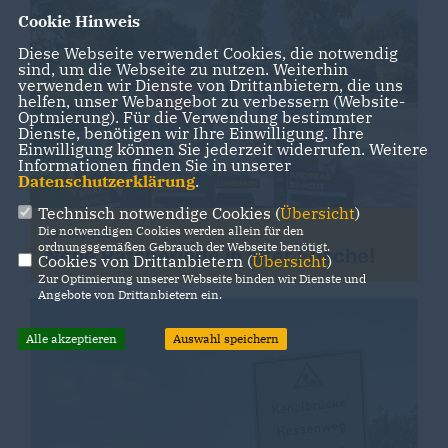
Cookie Hinweis
Diese Webseite verwendet Cookies, die notwendig
sind, um die Webseite zu nutzen. Weiterhin
verwenden wir Dienste von Drittanbietern, die uns
helfen, unser Webangebot zu verbessern (Website-
Optmierung). Für die Verwendung bestimmter
Dienste, benötigen wir Ihre Einwilligung. Ihre
Einwilligung können Sie jederzeit widerrufen. Weitere
Informationen finden Sie in unserer
Datenschutzerklärung
.
Technisch notwendige Cookies (
Übersicht
)
Die notwendigen Cookies werden allein für den
13.10.2025
ordnungsgemäßen Gebrauch der Webseite benötigt.
Neue Ratsperiode in alter Frische!
Cookies von Drittanbietern (
Übersicht
)
Zur Optimierung unserer Webseite binden wir Dienste und
Angebote von Drittanbietern ein.
Alle akzeptieren
Auswahl speichern