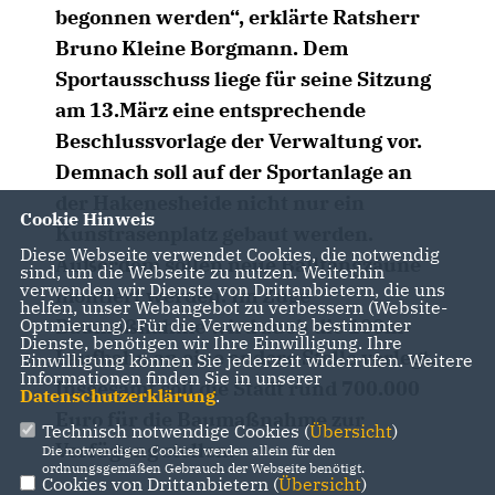
begonnen werden“, erklärte Ratsherr
Bruno Kleine Borgmann. Dem
Sportausschuss liege für seine Sitzung
am 13.März eine entsprechende
Beschlussvorlage der Verwaltung vor.
Demnach soll auf der Sportanlage an
der Hakenesheide nicht nur ein
Cookie Hinweis
Kunstrasenplatz gebaut werden.
Diese Webseite verwendet Cookies, die notwendig
Außerdem sollen neue Ballfangzäune
sind, um die Webseite zu nutzen. Weiterhin
verwenden wir Dienste von Drittanbietern, die uns
montiert werden. Im Zuge
helfen, unser Webangebot zu verbessern (Website-
Baumaßnahme wird auch die 100m-
Optmierung). Für die Verwendung bestimmter
Dienste, benötigen wir Ihre Einwilligung. Ihre
Laufbahn an eine andere Stelle verlegt.
Einwilligung können Sie jederzeit widerrufen. Weitere
Informationen finden Sie in unserer
Insgesamt soll die Stadt rund 700.000
Datenschutzerklärung
.
Euro für die Baumaßnahme zur
Technisch notwendige Cookies (
Übersicht
)
Verfügung stellen.
Die notwendigen Cookies werden allein für den
ordnungsgemäßen Gebrauch der Webseite benötigt.
Cookies von Drittanbietern (
Übersicht
)